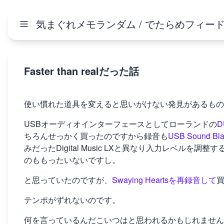
気まぐれメモランダム / でたらめフィー
Faster than realだった話
使い慣れた道具を変えると思いがけない発見があるもの
USBオーディオインターフェースとしてローランドの
D
ちろんせっかく買ったのですから録音も
USB Sound Blas
みだったDigital Music LXと異なり入力レベル
のももったいないですし。
と思っていたのですが、
Swaying Heartsを再録音して
テンポがずれないのです。
何を言っているんだこいつはと思われるかもしれませんが、Dig