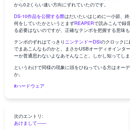
から0.2くらい速い方向にずれていたのです。
DS-10作品を公開する際
はだいたいはじめに一小節、終
何をしていたかというとまず
REAPER
で読みこんで録
る必要はないのですが、正確なテンポを把握する意味も
テンポのずれはてっきり
ニンテンドーDSi
のクロックに
でまあこんなものかと。まさかUSBオーディオインタ
ーか普通思わないよなあそんなこと。しかし知ってしま
というわけで同様の現象に頭をひねっている方はオーデ
か。
#ハードウェア
次のエントリ:
あけまして――