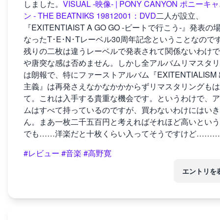
しました。
VISUAL -映像- | PONY CANYON ポニーキ
ン - THE BEATNIKS 19812001：DVD
二人が設立、
『EXITENTIAIST A GO GO -ビートで行こう-』発表の
なったT･E･N･Tレーベル30周年記念ということなので
残りの二枚は違うレーベルで発表されて関係ないわけで
や唐突な感は否めません。しかし全アルバムリマスタリ
は朗報で、特にファーストアルバム『EXITENTIALISM
主義』は再発さえなかなかかからずリマスタリングもは
て。これは入手する貴重な機会です。というわけで、ア
ムはすべて持っているのですが、買わないわけにはいき
ん。まあ一枚二千五百円と考えればそれほど高いという
でも……洋楽だと十枚くらい入ってそうですけど………
#レビュー
#音楽
#高野寛
エントリを