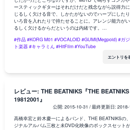
ースティックギターはそれだけだと残念ながら説得力に
じるしく欠ける音で、しかたがないのでハープにしたり
いろ音を入れたりで持たせることに。アレンジ能力がい
るしく欠けるからだというのは内緒です。…
#作品
#KORG M01
#VOCALOID
#GUMI(Megpoid)
#ガ
ト楽器
#キャラミん
#HitFilm
#YouTube
エントリを
レビュー: THE BEATNIKS『THE BEATNIKS
19812001』
公開:
2015-10-31
/ 最終更新日:
2018-
高橋幸宏と鈴木慶一によるバンド、THE BEATNIKSの
ジナルアルバム三枚と未DVD化映像のボックスセット