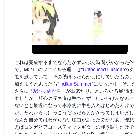
これは完成するまでなんだかずいぶん時間がかかった作
で、M01D のファイル管理上は"
Unfocused Illusion
"の
モを残していて、その後ほったらかしにしていたもの。
加えようと思ったら"
Indian Summer
"になったり、そこ
さらに「
駅へ / 駅から
」が出来たり、といろいろ展開は
ましたが、肝心の元ネタは手つかず。いいかげんなんと
ないとと最近になって本格的に手を入れはじめたわけで
が、それからもけっこうだらだらとかかってしまいまし
なんか自分ではわからない理由があったのかなあ。理想
えばコンガとアコースティックギターの弾き語りだけで
したかったところなのですが、M01D で鳴らすコンガ