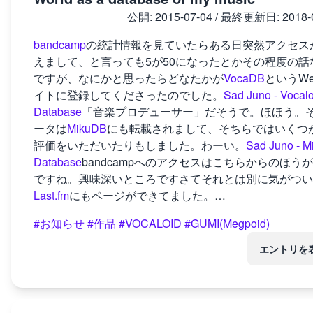
公開:
2015-07-04
/ 最終更新日:
2018-
bandcamp
の統計情報を見ていたらある日突然アクセス
えまして、と言っても5が50になったとかその程度の話
ですが、なにかと思ったらどなたかが
VocaDB
というW
イトに登録してくださったのでした。
Sad Juno - Vocalo
Database
「音楽プロデューサー」だそうで。ほほう。
ータは
MikuDB
にも転載されまして、そちらではいくつ
評価をいただいたりもしました。わーい。
Sad Juno - M
Database
bandcampへのアクセスはこちらからのほう
ですね。興味深いところですさてそれとは別に気がつい
Last.fm
にもページができてました。…
#お知らせ
#作品
#VOCALOID
#GUMI(Megpoid)
エントリを