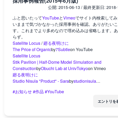
採用事例報告(2015年6月版)
公開:
2015-06-13
/ 最終更新日:
2018-
ふと思いたって
YouTube
と
Vimeo
でサイト内検索してみ
いままで気づかなかった採用事例を確認。ありがたいこ
す。これまでより多めなので埋め込みは省略します。あ
らず。
Satellite Locus
/
廻る夜明けに
The Price of Organic
by
7Subtle
on YouTube
Satellite Locus
Stik Pavilion | Half-Dome Model Simulation and
Construction
by
Obuchi Lab at UnivTokyo
on Vimeo
廻る夜明けに
Studio Nisula "Product" - Sara
by
studionisula
…
#お知らせ
#作品
#YouTube
エントリを