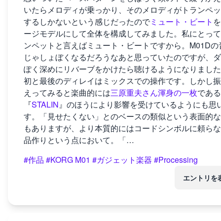
いたらメロディが乗っかり、そのメロディがトランペッ
するしかないという感じだったので
ミュート・ビート
を
ージモデルにして全体を構成してみました。私にとって
ンペットと言えばミュート・ビートですから。M01Dの
じゃしょぼくなるだろうなあと思っていたのですが、ダ
ぽく深めにリバーブをかけたら聴けるようになりました
初と最後のディレイはミックスでの操作です。しかし振
えってみると楽曲的には
三原重夫さん
渾身の一枚
である
『
STALIN
』のほうにより影響を受けているようにも思
す。「見せたくない」とのベースの類似という表面的な
もありますが、より本質的にはコードシンボルに頼らな
品作りという点において。「…
#作品
#KORG M01
#ガジェット楽器
#Processing
エントリを