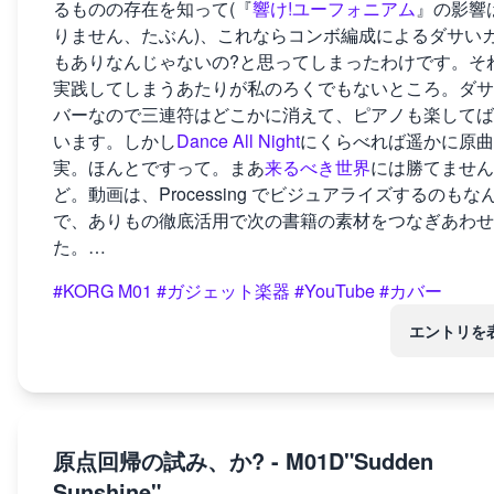
るものの存在を知って(『
響け!ユーフォニアム
』の影響
りません、たぶん)、これならコンボ編成によるダサい
もありなんじゃないの?と思ってしまったわけです。そ
実践してしまうあたりが私のろくでもないところ。ダサ
バーなので三連符はどこかに消えて、ピアノも楽してば
います。しかし
Dance All Night
にくらべれば遥かに原曲
実。ほんとですって。まあ
来るべき世界
には勝てません
ど。動画は、Processing でビジュアライズするのもな
で、ありもの徹底活用で次の書籍の素材をつなぎあわせ
た。…
#KORG M01
#ガジェット楽器
#YouTube
#カバー
エントリを
原点回帰の試み、か? - M01D"Sudden
Sunshine"