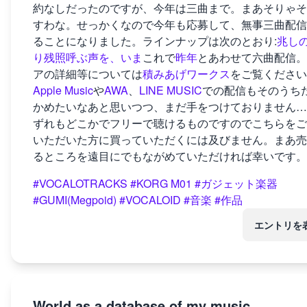
約なしだったのですが、今年は三曲まで。まあそりゃそ
すわな。せっかくなので今年も応募して、無事三曲配信
ることになりました。ラインナップは次のとおり:
兆し
り
残照
呼ぶ声を、いま
これで
昨年
とあわせて六曲配信。
アの詳細等については
積みあげワークス
をご覧ください
Apple Music
や
AWA
、
LINE MUSIC
での配信もそのうち
かめたいなあと思いつつ、まだ手をつけておりません…
ずれもどこかでフリーで聴けるものですのでこちらをご
いただいた方に買っていただくには及びません。まあ売
るところを遠目にでもながめていただければ幸いです。
#VOCALOTRACKS
#KORG M01
#ガジェット楽器
#GUMI(Megpoid)
#VOCALOID
#音楽
#作品
エントリを
World as a database of my music