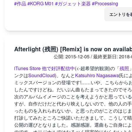
#作品
#KORG M01
#ガジェット楽器
#Processing
エントリを
Afterlight (残照) [Remix] is now on availab
公開:
2015-12-05
/ 最終更新日:
2018-
iTunes Store 他で好評配信中
(<-超希望的観測)の「
残照
ンクは
SoundCloud
)、なんと
Katsuhiro Nagasawa
氏に
ミックスバージョンの登場です!……いや、こちらから
したんですけどね。だいぶん曲もたまってきたのでそろ
次のアルバムイメージのことを考えようかと思っている
すが、自作だけだと代わり映えしないので、他の人の手
ったものを入れられないか、と思ったのがことのはじま
打診してみたところご快諾いただきまして、こうして晴
公開の運びとなりました。感謝感謝。選曲もご自身によ
のです。オリジナルではなるべく現実的にならないよう