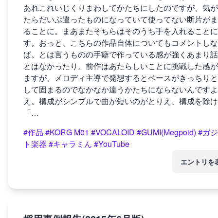
あれこれいじくりまわしてかたちにしたのですが、気が
たらだいぶ違ったものになっていて使ってない断片がま
ることに。まあまたそちらはそのうち手を入れることに
す。おっと、こちらの作品自体についてもコメントしな
ば。とは言うものの手癖で作っている感が強くあまり話
とはなかったり。前作はあたらしいことに挑戦した感が
ますが、メロディ主導で発想するとベースがきっちりと
して固まるのでなかなか違うかたちにならないんですよ
え。構成がシンプルで曲が短いのがとりえ、構成を除け
「…
#作品
#KORG M01
#VOCALOID
#GUMI(Megpoid)
#ガ
ト楽器
#キャラミん
#YouTube
エントリを