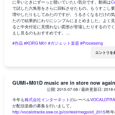
に辛いときにずーっと聴いていたい気分です。動画は
Cu
で試した六角形をさらに回転させたもの。もうすこし要
増やしたりもしてみたのですが、うるさくなるだけの気
たので結果的にわりにシンプルにまとめました。よく見
ると中央付近に見慣れない図形が登場したりするのでく
えし見るのもおすすめです。…
#作品
#KORG M01
#ガジェット楽器
#Processing
エントリを
GUMI+M01D music are in store now agai
公開:
2015-07-08
/ 最終更新日:
2018-
今年も
株式会社インターネット
のレーベル
VOCALOTR
が配信楽曲の募集を行いまして。
http://vocalotracks.ssw.co.jp/contest/megpoid_2015/
昨年