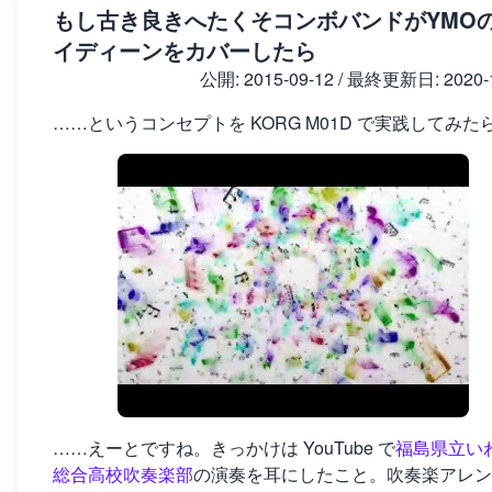
もし古き良きへたくそコンボバンドがYMO
イディーンをカバーしたら
公開:
2015-09-12
/ 最終更新日:
2020-
……というコンセプトを KORG M01D で実践してみた
……えーとですね。きっかけは YouTube で
福島県立い
総合高校吹奏楽部
の演奏を耳にしたこと。吹奏楽アレン