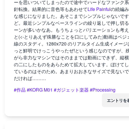
ーを思いついてしまったので途中でハードなファンク系
針転換。結果的に音色等もあわせて
Life Painful
の続編み
な感じになりました。あそこまでシンプルじゃないです
ど。最近シンプルなベースラインの繰り返しで押し切る
ーンが多いかなあ。もうちょっとバリエーションも考え
と(<-とりあえず殊勝なことを口にしてみた)動画はベジ
線のスタディ。1280x720 のリアルタイム生成イメージ
っと鮮明でけっこうやったぜ!という感じなのですが、
がら非力なマシンではそのままでは動画にできず、縦横
の二にしたものをあらためて拡大しています。ぼけてし
ているのはそのため。あまりおおきなサイズで見ないで
だければ………
#作品
#KORG M01
#ガジェット楽器
#Processing
エントリを