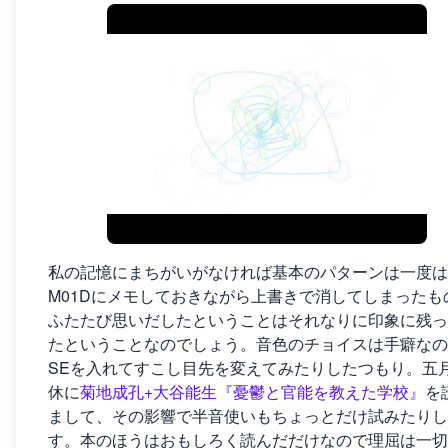
私の記憶にまちがいがなければ基本のパターンは一度は
M01Dにメモしておきながら上書きで消してしまったも
ふたたび思いだしたということはそれなりに印象に残っ
たということなのでしょう。音色のチョイスは手癖なの
SEを入れてすこし目先を変えてみたりしたつもり。五
休に
菊地成孔+大谷能生『憂鬱と官能を教えた学校』
を
まして、その影響で半音使いもちょっとだけ試みたりし
す。本のほうはおもしろく読んだだけなので理屈は一切