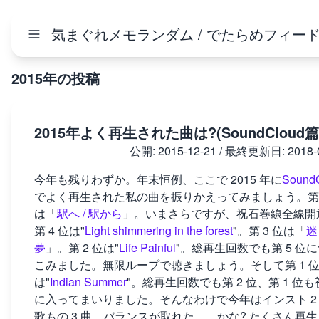
気まぐれメモランダム / でたらめフィー
2015年の投稿
2015年よく再生された曲は?(SoundCloud篇
公開:
2015-12-21
/ 最終更新日:
2018-
今年も残りわずか。年末恒例、ここで 2015 年に
Sound
でよく再生された私の曲を振りかえってみましょう。第 
は「
駅へ / 駅から
」。いまさらですが、祝石巻線全線開
第 4 位は"
Light shimmering in the forest
"。第 3 位は「
迷
夢
」。第 2 位は"
Life Painful
"。総再生回数でも第 5 位
こみました。無限ループで聴きましょう。そして第 1 
は"
Indian Summer
"。総再生回数でも第 2 位、第 1 位
に入ってまいりました。そんなわけで今年はインスト 2
歌もの 3 曲、バランスが取れた……かな? たくさん再