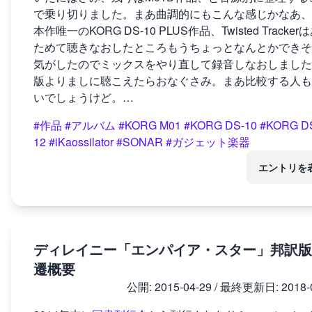
で乗り切りました。まあ曲調的にもこんな感じかなあ、
本作唯一のKORG DS-10 PLUS作品、Twisted Tracker
ためて聴きなおしたところもうちょっとなんとかできそ
気がしたのでミックスをやり直して録音しなおしました
版よりましに聴こえたらおなぐさみ。まあ比較する人も
いでしょうけど。…
#作品
#アルバム
#KORG M01
#KORG DS-10
#KORG D
12
#iKaossilator
#SONAR
#ガジェット楽器
エントリを
ディレイニー「エンパイア・スター」邦訳版
遷概要
公開:
2015-04-29
/ 最終更新日:
2018-