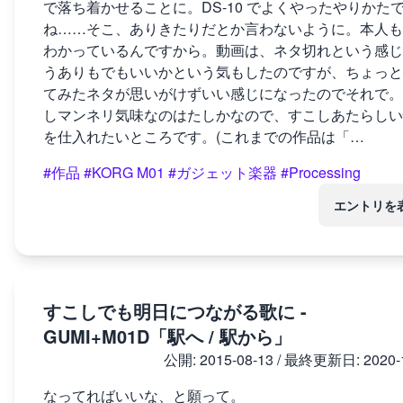
で落ち着かせることに。DS-10 でよくやったやりかた
ね……そこ、ありきたりだとか言わないように。本人も
わかっているんですから。動画は、ネタ切れという感じ
うありもでもいいかという気もしたのですが、ちょっと
てみたネタが思いがけずいい感じになったのでそれで。
しマンネリ気味なのはたしかなので、すこしあたらしい
を仕入れたいところです。(これまでの作品は「…
#作品
#KORG M01
#ガジェット楽器
#Processing
エントリを
すこしでも明日につながる歌に -
GUMI+M01D「駅へ / 駅から」
公開:
2015-08-13
/ 最終更新日:
2020-
なってればいいな、と願って。