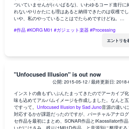
ついていませんが(<-いばるな)、いわゆるコード進行に
れないやりかたにも理はあると納得できたのは収穫でし
いや、私のやっていることはでたらめですけどね。…
#作品
#KORG M01
#ガジェット楽器
#Processing
エントリを
"Unfocused Illusion" is out now
公開:
2015-05-12
/ 最終更新日:
2018-
インストの曲もずいぶんたまってきたのでアーカイブ化
味も込めてアルバムイメージを作成しました。なんと五
ですって。
Unfocused Illusion by Sad Juno
音源の違い
対応するかが課題だったのですが、バーチャルアナログ
セ作品を最初にまとめ、SONAR作品とiKaossilator作
いだにはさみ、残りはM01D作品、と音源別に整理する