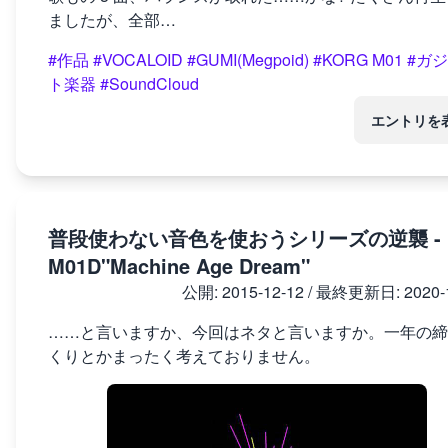
ましたが、全部…
#作品
#VOCALOID
#GUMI(Megpoid)
#KORG M01
#ガ
ト楽器
#SoundCloud
エントリを
普段使わない音色を使おうシリーズの逆襲 -
M01D"Machine Age Dream"
公開:
2015-12-12
/ 最終更新日:
2020-
……と言いますか、今回はネタと言いますか。一年の締
くりとかまったく考えておりません。