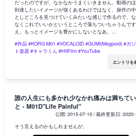
だったのですが、なかなかうまくいきません。動画のほ
到達したいイメージが強くあるわけではなく、操作の中
としどころを見つけていくみたいな感じで作るので、な
なくこれでいいかというところで落ちついちゃうんです
え。もっとイメージを豊かにしないとなあ。…
#作品
#KORG M01
#VOCALOID
#GUMI(Megpoid)
#ガ
ト楽器
#キャラミん
#HitFilm
#YouTube
エントリを
誰の人生にも多かれ少なかれ痛みは満ちてい
と - M01D"Life Painful"
公開:
2015-07-15
/ 最終更新日:
2020-
そう言えるのかもしれませんが。