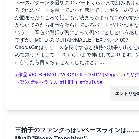
ベースパターンを最初の C パートくらいまで組みあげ
ろで他のパートを乗せていった感じです。ギターのフレ
が固まったところで話はもう決まったようなものですが
がついてみたら和音を鳴らしているパートがひとつもな
いう……音色の選択が例によって例のごとしという感じ
ですが、M01D の GUITAR/MALLET EX バンク 007
ChorusGtr はリリースを長くすると独特の効果が出る
めて気づきまして、10 くらいまで伸ばしてあります。
になったら目立ちませんでしたけど。…
#作品
#KORG M01
#VOCALOID
#GUMI(Megpoid)
#ガ
ト楽器
#キャラミん
#HitFilm
#YouTube
エントリを
三拍子のファンクっぽいベースラインは…… 
M01D"Phase Transition"