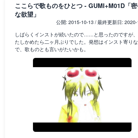
ここらで歌ものをひとつ - GUMI+M01D「
な欲望」
公開:
2015-10-13
/ 最終更新日:
2020-
しばらくインストが続いたので……と思ったのですが、
たしかめたら二ヶ月ぶりでした。発想はインスト寄りな
で、歌ものとも言いがたいかも。