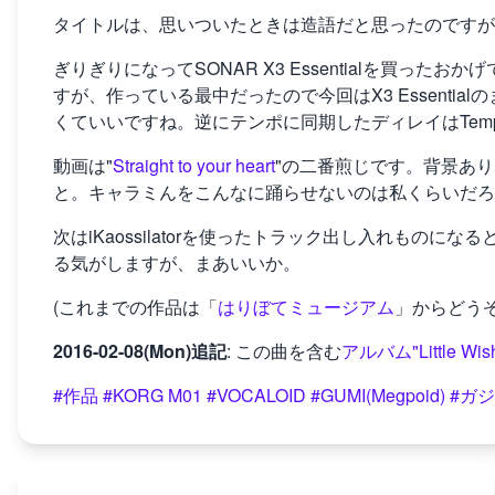
タイトルは、思いついたときは造語だと思ったのですが
ぎりぎりになってSONAR X3 Essentialを買ったおかげ
すが、作っている最中だったので今回はX3 Essential
くていいですね。逆にテンポに同期したディレイはTempo
動画は"
Straight to your heart
"の二番煎じです。背景あ
と。キャラミんをこんなに踊らせないのは私くらいだろ
次はiKaossilatorを使ったトラック出し入れもの
る気がしますが、まあいいか。
(これまでの作品は「
はりぼてミュージアム
」からどうぞ
2016-02-08(Mon)追記
: この曲を含む
アルバム"Little 
#作品
#KORG M01
#VOCALOID
#GUMI(Megpoid)
#ガ