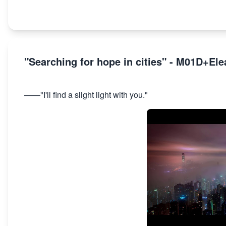
"Searching for hope in cities" - M01D+El
――"I'll find a slight light with you."