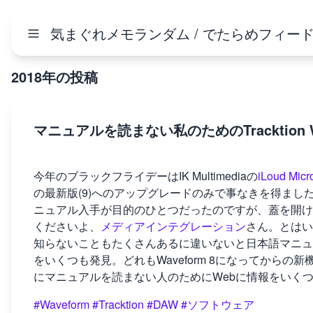
気まぐれメモランダム / でたらめフィー
2018年の投稿
マニュアルを読まない私のためのTracktion 
今年のブラックフライデーはIK Multimediaの
iLoud Micr
の最新版(9)へのアップグレードのみで事なきを得ました。Wa
ニュアル入手が目的のひとつだったのですが、蓋を開け
くださいよ、
メディアインテグレーション
さん。とはい
知らないこともたくさんあるに違いないと日本語マニュ
をいくつも発見。どれもWaveform 8になってから
にマニュアルを読まない人のためにWebに情報をいく
#Waveform
#Tracktion
#DAW
#ソフトウェア