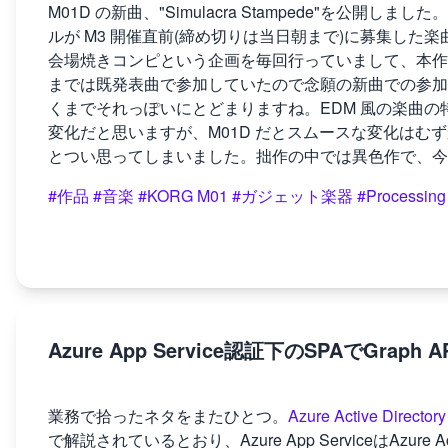
M01D の新曲、"Simulacra Stampede"を公開しました。
ルが M3 開催直前(締め切りは当日朝まで)に募集した楽
会場焼きコンピという企画を毎回行っていまして、本作は
までは既発表曲で参加していたので念願の新曲での参加。
くまでそれっぽいにとどまりますね。EDM 風の楽曲
変化だと思いますが、M01D だとスムースな変化はむず
とつい思ってしまいました。拙作の中では異色作で、今
#作品
#音楽
#KORG M01
#ガジェット楽器
#Processing
Azure App Service認証下のSPAでG
業務で拾ったネタをまたひとつ。
Azure Active Di
で解説されているとおり、Azure App ServiceはAzure 