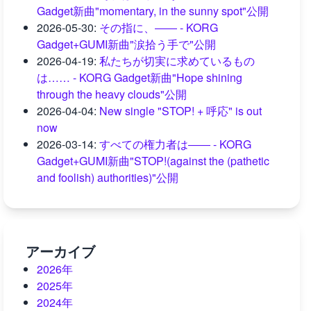
Gadget新曲"momentary, in the sunny spot"公開
2026-05-30
:
その指に、―― - KORG
Gadget+GUMI新曲"涙拾う手で"公開
2026-04-19
:
私たちが切実に求めているもの
は…… - KORG Gadget新曲"Hope shining
through the heavy clouds"公開
2026-04-04
:
New single "STOP! + 呼応" is out
now
2026-03-14
:
すべての権力者は―― - KORG
Gadget+GUMI新曲"STOP!(against the (pathetic
and foolish) authorities)"公開
アーカイブ
2026年
2025年
2024年