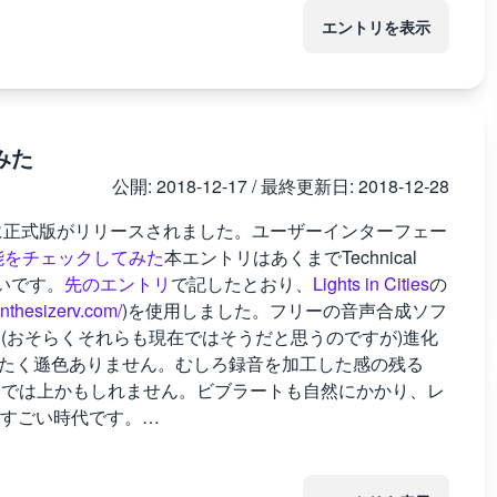
エントリを表示
てみた
公開:
2018-12-17
/ 最終更新日:
2018-12-28
-25(Mon)に正式版がリリースされました。ユーザーインターフェー
機能をチェックしてみた
本エントリはあくまでTechnical
幸いです。
先のエントリ
で記したとおり、
Lights in Cities
の
ynthesizerv.com/
)を使用しました。フリーの音声合成ソフ
、(おそらくそれらも現在ではそうだと思うのですが)進化
まったく遜色ありません。むしろ録音を加工した感の残る
る点では上かもしれません。ビブラートも自然にかかり、レ
すごい時代です。…