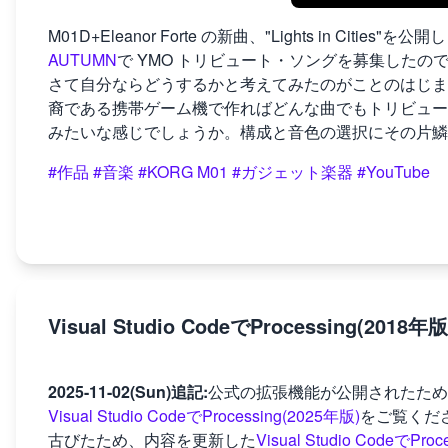
M01D+Eleanor Forte の新曲、"Lights in Cities"を
AUTUMN
で YMO トリビュート・ソングを募集した
さて自分ならどうするかと考えてみたのがことのはじま
裔である携帯ゲーム機で作ればどんな曲でもトリビュー
みたいな感じでしょうか。構成と音色の選択にその片鱗
#作品
#音楽
#KORG M01
#ガジェット楽器
#YouTube
Visual Studio CodeでProcessing(2018年版
2025-11-02(Sun)追記:
公式の拡張機能が公開されたため
Visual Studio CodeでProcessing(2025年版)
をご覧くだ
古びたため、内容を更新した
Visual Studio CodeでPro