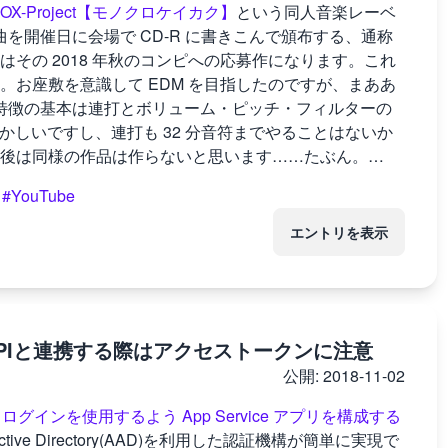
OX-Project【モノクロケイカク】
という同人音楽レーベ
曲を開催日に会場で CD-R に書きこんで頒布する、通称
その 2018 年秋のコンピへの応募作になります。これ
お座敷を意識して EDM を目指したのですが、まああ
の特徴の基本は連打とボリューム・ピッチ・フィルターの
かしいですし、連打も 32 分音符までやることはないか
後は同様の作品は作らないと思います……たぶん。…
#YouTube
エントリを表示
raph APIと連携する際はアクセストークンに注意
公開:
2018-11-02
rectory ログインを使用するよう App Service アプリを構成する
Active Directory(AAD)を利用した認証機構が簡単に実現で