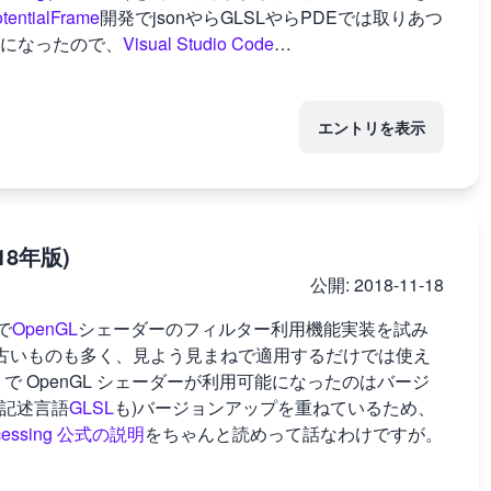
tentialFrame
開発でjsonやらGLSLやらPDEでは取りあつ
になったので、
Visual Studio Code
…
エントリを表示
18年版)
公開:
2018-11-18
で
OpenGL
シェーダーのフィルター利用機能実装を試み
は古いものも多く、見よう見まねで適用するだけでは使え
g で OpenGL シェーダーが利用可能になったのはバージ
ーダ記述言語
GLSL
も)バージョンアップを重ねているため、
cessing 公式の説明
をちゃんと読めって話なわけですが。