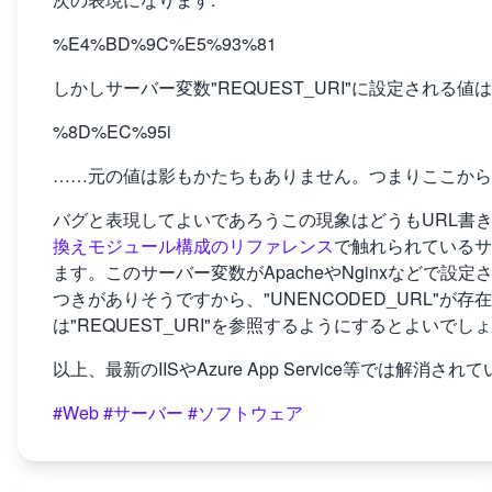
%E4%BD%9C%E5%93%81
しかしサーバー変数"REQUEST_URI"に設定される値
%8D%EC%95i
……元の値は影もかたちもありません。つまりここか
バグと表現してよいであろうこの現象はどうもURL書
換えモジュール構成のリファレンス
で触れられているサー
ます。このサーバー変数がApacheやNginxなどで設
つきがありそうですから、"UNENCODED_URL"
は"REQUEST_URI"を参照するようにするとよいでし
以上、最新のIISやAzure App Service等では
#Web
#サーバー
#ソフトウェア