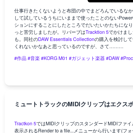
仕事行きたくないようと布団の中でまどろんでいるなか
して試しているうちにいままで使ったことのないPower
ションにすることにしたところでだいたいかたちになり
っと苦労しましたが。リバーブは
Tracktion 5
でかけまし
も。同社の
DAW Essentials Collection
の購入を検討して
くれないかなあと思っているのですが、さて………
#作品
#音楽
#KORG M01
#ガジェット楽器
#DAW
#Proc
ミュートトラックのMIDIクリップはエクスポートさ
Tractkon 5
ではMIDIクリップのスタンダードMIDIファ
表示されるRender to a file...メニューから行いま