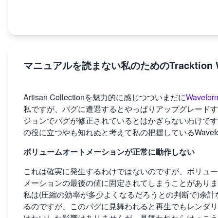
マニュアルを読まない私のためのTracktion W
Artisan Collectionを魅力的に感じつついまだに
Wavefor
私ですが、バグに遭遇するとやっぱりアップグレードす
ジョンでバグが修正されているとはかぎらないわけですが
の役に立つやも知れぬと考えて私の把握しているWavefo
ボリュームオートメーションが正常に動作しない
これは確実に発生するわけではないのですが、ボリュー
メーションの最後の値に固定されてしまうことがありま
私は(圧縮の効率が多少よくなるだろうとの判断で)余
るのですが、このバグに見舞われると再生でもレンダリ
はたいした影響はありませんが、見舞われたらけっこう