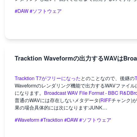
#DAW
#ソフトウェア
Tracktion Waveformの出力するWAVはBroad
Tracktion T7がフリーになった
とのことなので、後継の
T
Waveformのレンダリング機能で出力するWAVファイルは普通
になります。
Broadcast WAV File Format - BBC R&D
Br
普通のWAVには存在しないメタデータ(
RIFF
チャンク)が
果の場合具体的には次になります:JUNK…
#Waveform
#Tracktion
#DAW
#ソフトウェア