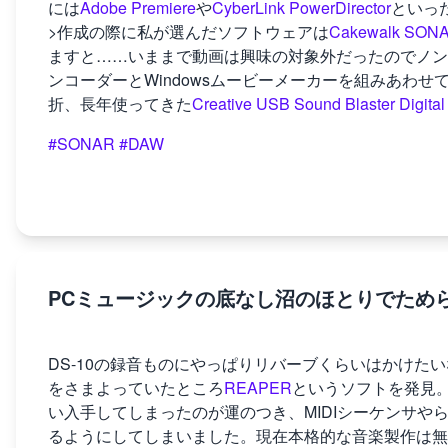
には
Adobe Premiere
や
CyberLink PowerDirector
といっ
>作成の際に私が選んだソフトウェアは
Cakewalk SONA
ますと……いままで動画は興味の対象外だったのでノン
ンコーダーとWindowsムービーメーカーを組みあわ
折、長年使ってきた
Creative USB Sound Blaster Digital
#SONAR
#DAW
PCミュージックの底なし沼のほとりでため
DS-10の録音ものにやっぱりリバーブくらいはかけた
をさまよっていたところ
REAPER
というソフトを発見
い入手してしまったのが運のつき、MIDIシーケンサや
るようにしてしまいました。現在本格的な音楽製作は無