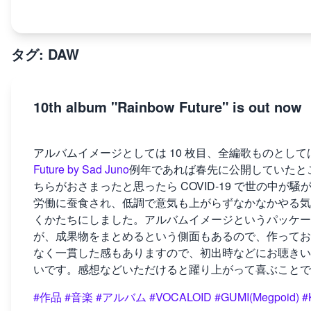
タグ: DAW
10th album "Rainbow Future" is out now
アルバムイメージとしては 10 枚目、全編歌ものとしては 4 
Future by Sad Juno
例年であれば春先に公開していたと
ちらがおさまったと思ったら COVID-19 で世の中
労働に蚕食され、低調で意気も上がらずなかなかやる気
くかたちにしました。アルバムイメージというパッケー
が、成果物をまとめるという側面もあるので、作ってお
なく一貫した感もありますので、初出時などにお聴きい
いです。感想などいただけると躍り上がって喜ぶことで
#作品
#音楽
#アルバム
#VOCALOID
#GUMI(Megpoid)
#