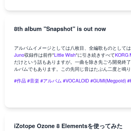
8th album "Snapshot" is out now
アルバムイメージとしては八枚目、全編歌ものとしては三枚
Juno
収録作は前作"
Little Wish
"に引き続きすべて
KORG 
だけという話もありますが。一曲を除き先ごろ開発終了
ルバムでもあります。この先同じ音はたぶん二度と鳴り
#作品
#音楽
#アルバム
#VOCALOID
#GUMI(Megpoid)
#
iZotope Ozone 8 Elementsを使ってみた