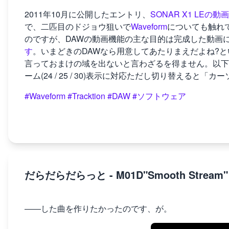
2011年10月に公開したエントリ、
SONAR X1 LEの
で、二匹目のドジョウ狙いで
Waveform
についても触れ
のですが、DAWの動画機能の主な目的は完成した動画
す
。いまどきのDAWなら用意してあたりまえだよね?とい
言っておまけの域を出ないと言わざるを得ません。以下そ
ーム(24 / 25 / 30)表示に対応ただし切り替える
#Waveform
#Tracktion
#DAW
#ソフトウェア
だらだらだらっと - M01D"Smooth Stream"
――した曲を作りたかったのです、が。