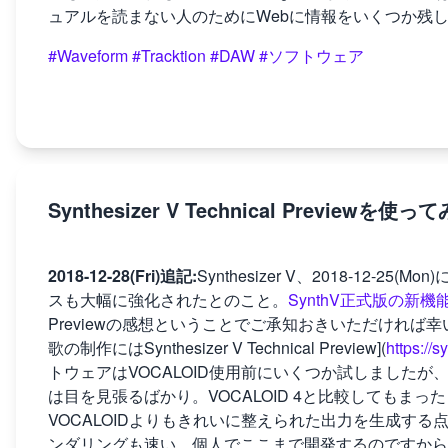
ュアルを読まない人のためにWebに情報をいくつか残
#Waveform
#Tracktion
#DAW
#ソフトウェア
Synthesizer V Technical Previewを使っ
2018-12-28(Fri)追記:
Synthesizer V、2018-12
スも大幅に強化されたとのこと。
SynthV正式版の新
Previewの感想ということでご承知おきいただければ
歌の制作にはSynthesizer V Technical Preview](
https://s
トウェアはVOCALOID使用前にいくつか試しましたが
は目を見張るばかり。VOCALOID 4と比較してもま
VOCALOIDよりもきれいに整えられた出力を生成す
ンダリングも速い。個人でここまで開発するのですから