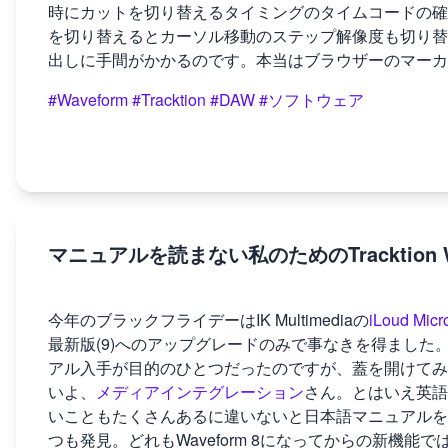
時にカットを切り替えるタイミングのタイムコードの確認
を切り替えるとカーソル移動のステップ解像度も切り替わ
出しに手間がかかるのです。本当はブラウザーのマーカ
#Waveform
#Tracktion
#DAW
#ソフトウェア
マニュアルを読まない私のためのTracktion 
今年のブラックフライデーはIK Multimediaの
iLoud Micr
最新版(9)へのアップグレードのみで事なきを得ました。Wav
アル入手が目的のひとつだったのですが、蓋を開けてみ
いよ、
メディアインテグレーション
さん。とはいえ英語
いこともたくさんあるに違いないと日本語マニュアルを
つも発見。どれもWaveform 8になってからの新機