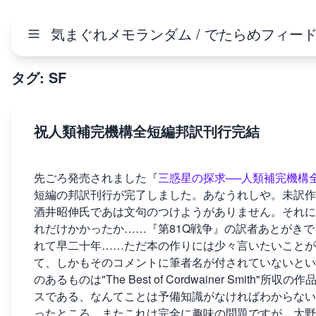
気まぐれメモランダム / でたらめフィー
タグ: SF
祝人類補完機構全短編邦訳刊行完結
先ごろ発売されました『
三惑星の探求──人類補完機構
短編の邦訳刊行が完了しました。あなうれしや。未訳作
酒井昭伸氏であは文句のつけようがありません。それに
れだけかかったか……『第81Q戦争』の訳者あとがき
れて早二十年……ただ本の作りには少々言いたいことが
て、しかもそのコメントに筆者名が付されていないとい
のあるものは"The Best of Cordwainer Smi
スである、なんてことは予備知識がなければわからない
ったところ。またこれは完全に趣味の問題ですが、大野