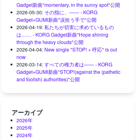
Gadget新曲"momentary, in the sunny spot"公開
2026-05-30
:
その指に、―― - KORG
Gadget+GUMI新曲"涙拾う手で"公開
2026-04-19
:
私たちが切実に求めているもの
は…… - KORG Gadget新曲"Hope shining
through the heavy clouds"公開
2026-04-04
:
New single "STOP! + 呼応" is out
now
2026-03-14
:
すべての権力者は―― - KORG
Gadget+GUMI新曲"STOP!(against the (pathetic
and foolish) authorities)"公開
アーカイブ
2026年
2025年
2024年