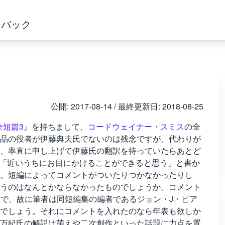
ドバック
公開:
2017-08-14
/ 最終更新日:
2018-08-25
全短篇3
』を持ちまして、
コードウェイナー・スミス
の全
品の役者が伊藤典夫氏でないのは残念ですが、代わりが
、率直に申し上げて伊藤氏の翻訳を待っていたらあとど
で「近いうちにお目にかけることができると思う」と書か
。短編によってコメントがついたりつかなかったりし
うのはなんとかならなかったものでしょうか。コメント
th"所収の作品で、故に筆者は同短編集の編者であるジョン・J・ピア
でしょう。それにコメントを入れたのなら年表も欲しか
万紀氏の解説は萌えや二次創作といった話題に力点を置