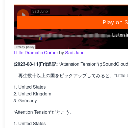
Little Dramatic Corner
by
Sad Juno
(
2023-08-11(Fri)追記:
“Attension Tension”はSoun
再生数十以上の国をピックアップしてみると、“Little Dram
United States
United Kingdom
Germany
“Attention Tension”だとこう。
United States