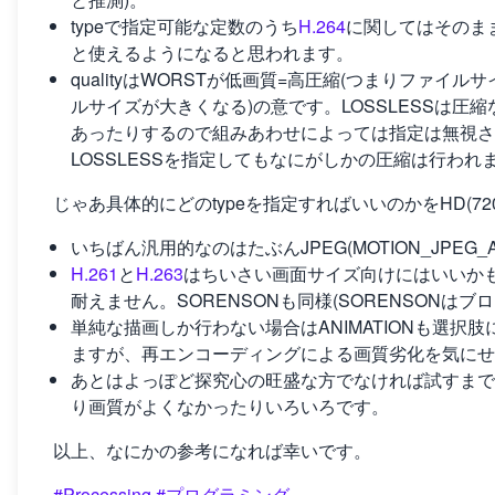
typeで指定可能な定数のうち
H.264
に関してはそのままで
と使えるようになると思われます。
qualityはWORSTが低画質=高圧縮(つまりファイ
ルサイズが大きくなる)の意です。LOSSLESSは圧
あったりするので組みあわせによっては指定は無視されます
LOSSLESSを指定してもなにがしかの圧縮は行われ
じゃあ具体的にどのtypeを指定すればいいのかをHD(
いちばん汎用的なのはたぶんJPEG(MOTION_JPEG_
H.261
と
H.263
はちいさい画面サイズ向けにはいいか
耐えません。SORENSONも同様(SORENSONはブ
単純な描画しか行わない場合はANIMATIONも選択
ますが、再エンコーディングによる画質劣化を気にせ
あとはよっぽど探究心の旺盛な方でなければ試すまで
り画質がよくなかったりいろいろです。
以上、なにかの参考になれば幸いです。
#Processing
#プログラミング