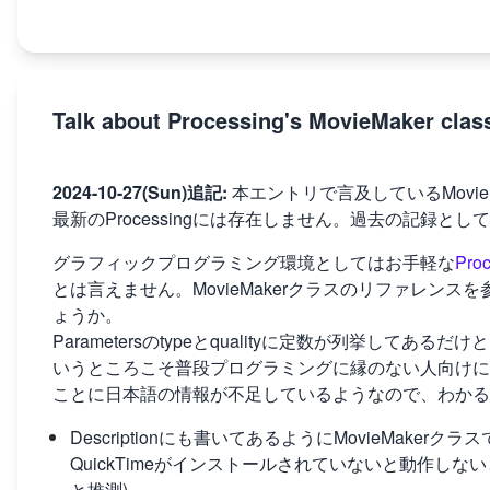
Talk about Processing's MovieMaker clas
2024-10-27(Sun)追記:
本エントリで言及しているMovieM
最新のProcessingには存在しません。過去の記録と
グラフィックプログラミング環境としてはお手軽な
Proc
とは言えません。MovieMakerクラスのリファレン
ょうか。
Parametersのtypeとqualityに定数が列挙し
いうところこそ普段プログラミングに縁のない人向けに
ことに日本語の情報が不足しているようなので、わかる
Descriptionにも書いてあるようにMovieMakerク
QuickTimeがインストールされていないと動作しないと思わ
と推測)。