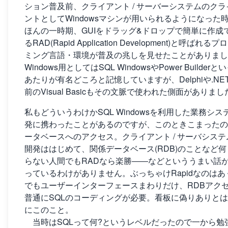
ション普及前、クライアント / サーバーシステムのクラ
ントとしてWindowsマシンが用いられるようになった
ほんの一時期、GUIをドラッグ&ドロップで簡単に作成
るRAD(Rapid Application Development)と呼ばれる
ミング言語・環境が普及の兆しを見せたことがありまし
Windows用としてはSQL WindowsやPower Builderと
あたりが有名どころと記憶していますが、Delphiや.NE
前のVisual Basicもその文脈で使われた側面がありまし
私もどういうわけかSQL Windowsを利用した業務シス
発に携わったことがあるのですが、このときこまったの
ータベースへのアクセス。クライアント / サーバシステ
開発ははじめて、関係データベース(RDB)のことなど何
らない人間でもRADなら楽勝――などといううまい話
っているわけがありません。ぶっちゃけRapidなのはあ
でもユーザーインターフェースまわりだけ、RDBアク
普通にSQLのコーディングが必要。看板に偽りありと
にこのこと。
当時はSQLって何?というレベルだったので一から勉