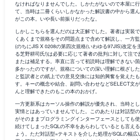
なければなりませんでした。しかたがないので本屋に行
て、当時は二冊くらいしかなかった解説書の中から選ん
がこの本。いや長い前振りだったな。
しかしこちらを選んだのは大正解でした。著者は実装で
くあくまで規格をその問題点まで含めて解説し、一方監
(のちにJIS X 0208の第四次規格(いわゆる97JIS)改定
る芝野耕司氏!)は必要に応じて著者の批判に対して注で
または補足する。率直に言って初読時は理解できない箇
多かったのですが、規格についての深い理解に根ざした
と監訳者との紙上での意見交換には知的興奮を覚えたも
す。キーの概念や結合、副問い合わせなどSELECT文
んと理解できたのもこの本のおかげ。
一方更新系はカーソル操作の解説が優先され、当時とし
実情とはあっていませんでした。このあたりは対話型の
がそのままプログラミングインターフェースとしても使
続けてしまったSQLの不幸をあらわしているとも言え
ょう。ただ対話型=テキストを介した処理がSQLの幅広