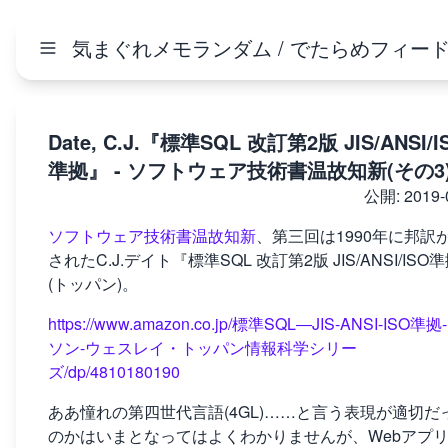
気まぐれメモランダム / でたらめフィー
Date, C.J.『標準SQL 改訂第2版 JIS/ANSI/I
準拠』 - ソフトウェア技術書温故知新(その3
公開:
2019-
ソフトウェア技術書温故知新
、第三回は1990年に邦訳
されたC.J.デイト『標準SQL 改訂第2版 JIS/ANSI/ISO
(トッパン)。
https://www.amazon.co.jp/標準SQL―JIS-ANSI-ISO準
ソン-ウェスレイ・トッパン情報科学シリー
ズ/dp/4810180190
ああ憧れの第四世代言語(4GL)……と言う表現が適切だ
のかはいまとなってはよくわかりませんが、Webアプ