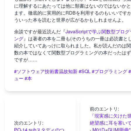
に理解するにあたっては他に類書はないのではないかと
ます。徹底的に実用的にRDBを利用するのもいいです
ういった本を読むと世界が広がるかもしれませんよ。
余談ですが最近読んだ『
JavaScriptで学ぶ関数型プロ
ング
』は著者の本を二冊も(そのうちの一冊は必読書とし
紹介していてあっけに取られました。私が読んだのは関
数の本ではなくて関数型プログラミングの本だったはず
ですが……
#ソフトウェア技術書温故知新
#SQL
#プログラミング
ュー
#本
前のエントリ:
「現実感に欠けた
次のエントリ:
絶望感に耳を塞い
PO-14 subスタディのつ
- M01D+GUMI新曲