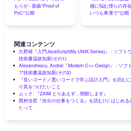
もりが - 新曲"Proof of
感に悩む僕らの存
PoC"公開
いつも希薄で"公開
関連コンテンツ
久野靖『入門JavaScript(My UNIX Series)』 - ソフ
技術書温故知新(その1)
Alexandrescu, Andrei『Modern C++ Design』 - 
ア技術書温故知新(その2)
『良いコード／悪いコードで学ぶ設計入門』を読むに
り気をつけたいこと
ムック: 『ZAIM とりあえず…閉館します』
西村佳哲『自分の仕事をつくる』を読む(1): はじめる
たって