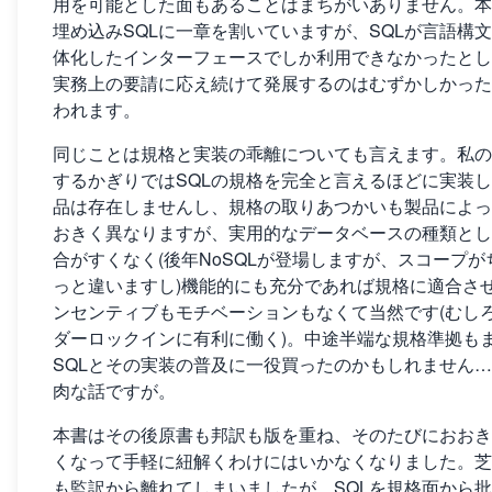
用を可能とした面もあることはまちがいありません。本
埋め込みSQLに一章を割いていますが、SQLが言語構
体化したインターフェースでしか利用できなかったとし
実務上の要請に応え続けて発展するのはむずかしかった
われます。
同じことは規格と実装の乖離についても言えます。私の
するかぎりではSQLの規格を完全と言えるほどに実装
品は存在しませんし、規格の取りあつかいも製品によっ
おきく異なりますが、実用的なデータベースの種類とし
合がすくなく(後年NoSQLが登場しますが、スコープが
っと違いますし)機能的にも充分であれば規格に適合さ
ンセンティブもモチベーションもなくて当然です(むし
ダーロックインに有利に働く)。中途半端な規格準拠も
SQLとその実装の普及に一役買ったのかもしれません
肉な話ですが。
本書はその後原書も邦訳も版を重ね、そのたびにおおき
くなって手軽に紐解くわけにはいかなくなりました。芝
も監訳から離れてしまいましたが、SQLを規格面から