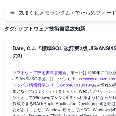
気まぐれメモランダム / でたらめフィー
タグ: ソフトウェア技術書温故知新
Date, C.J.『標準SQL 改訂第2版 JIS/A
の3)
ソフトウェア技術書温故知新
、第三回は1990年に邦訳が
JIS/ANSI/ISO準拠』(トッパン)。
https://www.amaz
トッパン情報科学シリーズ/dp/4810180190
ああ憧れの第
まとなってはよくわかりませんが、Webアプリケーショ
ントとしてWindowsマシンが用いられるようになった
作成できるRAD(Rapid Application Develo
とがありました。Windows用としてはSQL Windowsや
ますが、Delphiや.NET化以前のVisual Basicも