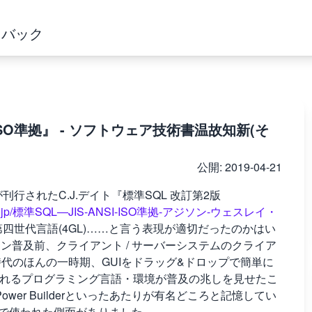
ドバック
NSI/ISO準拠』 - ソフトウェア技術書温故知新(そ
公開:
2019-04-21
刊行されたC.J.デイト『標準SQL 改訂第2版
on.co.jp/標準SQL―JIS-ANSI-ISO準拠-アジソン-ウェスレイ・
四世代言語(4GL)……と言う表現が適切だったのかはい
ン普及前、クライアント / サーバーシステムのクライア
時代のほんの一時期、GUIをドラッグ&ドロップで簡単に
pment)と呼ばれるプログラミング言語・環境が普及の兆しを見せたこ
Power Builderといったあたりが有名どころと記憶してい
その文脈で使われた側面がありました。…