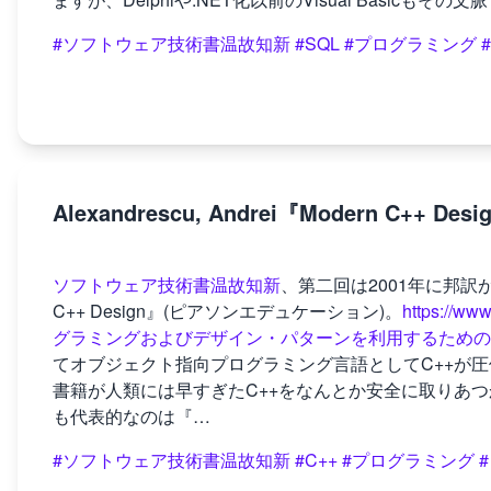
#ソフトウェア技術書温故知新
#SQL
#プログラミング
Alexandrescu, Andrei『Modern C+
ソフトウェア技術書温故知新
、第二回は2001年に邦訳
C++ Design』(ピアソンエデュケーション)。
https://
グラミングおよびデザイン・パターンを利用するための究極のテン
てオブジェクト指向プログラミング言語としてC++が
書籍が人類には早すぎたC++をなんとか安全に取りあ
も代表的なのは『…
#ソフトウェア技術書温故知新
#C++
#プログラミング