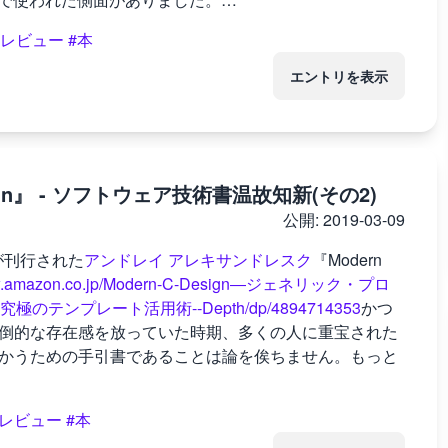
#レビュー
#本
エントリを表示
+ Design』 - ソフトウェア技術書温故知新(その2)
公開:
2019-03-09
が刊行された
アンドレイ アレキサンドレスク
『Modern
www.amazon.co.jp/Modern-C-Design―ジェネリック・プロ
プレート活用術-‐Depth/dp/4894714353
かつ
圧倒的な存在感を放っていた時期、多くの人に重宝された
つかうための手引書であることは論を俟ちません。もっと
#レビュー
#本