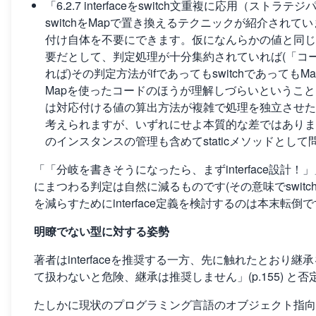
「6.2.7 interfaceをswitch文重複に応用（スト
switchをMapで置き換えるテクニックが紹介されていま
付け自体を不要にできます。仮になんらかの値と同じin
要だとして、判定処理が十分集約されていれば(「コ
れば)その判定方法がifであってもswitchであって
Mapを使ったコードのほうが理解しづらいということ
は対応付ける値の算出方法が複雑で処理を独立させた
考えられますが、いずれにせよ本質的な差ではありま
のインスタンスの管理も含めてstaticメソッドとし
「「分岐を書きそうになったら、まずinterface設計！
にまつわる判定は自然に減るものです(その意味でswit
を減らすためにinterface定義を検討するのは本末転倒
明瞭でない型に対する姿勢
著者はinterfaceを推奨する一方、先に触れたとお
て扱わないと危険、継承は推奨しません」(p.155) と
たしかに現状のプログラミング言語のオブジェクト指向