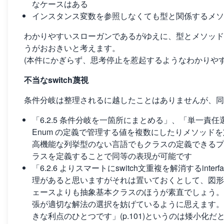
なケースはある
インスタンス変数を参照しなくても型と関係するメソ
わかりやすいスローガンであるがゆえに、型とメソッド
うがおおきいと考えます。
(本件にかぎらず、思考停止を惹起するようなわかりや
不当なswitch蔑視
条件分岐は整理されるに越したことはありませんが、同書
「6.2.5 条件分岐を一箇所にまとめる」、「単一責
Enum の定義で管理する値を複数にしたりメソッド
高機能な列挙型のない言語でもクラスの定義できるプログラ
ラスを定義することで同等の表現が可能です
「6.2.6 よりスマートにswitch文重複を解消するin
理があると思いますがそれは置いておくとして、図形
ェースよりも抽象基本クラスのほうが素直でしょう。こ
張が適切な解法の選択を妨げているように思えます。「こ
きな利点のひとつです」(p.101)というのは矮小化だ