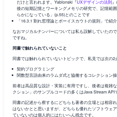
だけと言われます。Yablonski『
UXデザインの法則
』
後の短期記憶とワーキングメモリの研究で、記憶範囲
らかになっている」(p.55)とのことです
「16.3.1 割れ窓理論とボーイスカウトの規則」で
なおマジカルナンバーについては私も誤解していたので
ですね。
同書で触れられていないこと
同書では触れられていないトピックで、私見では次の2
契約プログラミング
関数型言語由来のラムダ式と協働するコレクション操
前者は高品質な設計・実装に有用ですし、後者は複雑な
クション」のサンプルコードの多くはJava Stream AP
同書の記述から察するにどちらも著者の立場とは相容れ
はないかとと思いますが、どちらも優れたソフトウェア
ていないのは個人的にはたいへん残念です。