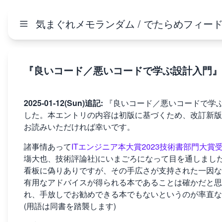
気まぐれメモランダム / でたらめフィー
『良いコード／悪いコードで学ぶ設計入門』
2025-01-12(Sun)追記:
『良いコード／悪いコードで学ぶ設計入
した。本エントリの内容は初版に基づくため、改訂新版
お読みいただければ幸いです。
諸事情あって
ITエンジニア本大賞2023技術書部門大賞
塲大也、技術評論社)にいまごろになって目を通しまし
看板に偽りありですが、その手広さが支持された一因な
有用なアドバイスが得られる本であることは確かだと思
れ、手放しでお勧めできる本でもないというのが率直な
(用語は同書を踏襲します)