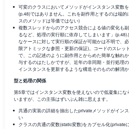
可変のクラスにおいてメソッドがインスタンス変数
(p.48)ではありません。これを副作用とするのは端
スのメソッドは等価ではない)
複数スレッドからのアクセス競合による値の変化も副
るなど、処理の実行順に依存してしまいます」(p.4
なケースに対して実行順の保証が可能かは不明で、必
限アトミックな参照・更新の保証)。コードのスレッ
で、この記述のように副作用とからめた簡単な触れか
与するのはたしかですが、近年の非同期・並行処理の
インスタンスを更新するような構造そのものの解消か
型と処理の関係
第5章ではインスタンス変数を使えないので低凝集にならざ
いますが、この主張はずいぶん雑に思えます。
共通の実装の詳細を抽出したprivateメソッドが
い
クラスの共通の変数(static変数)をカプセル化(priv