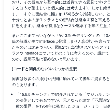
おり、その観点から基本的には首肯できる意見です(ク
するほうが望ましいと個人的には考えます)。しかし継
す。「すぐに密結合に陥」(p.154)るから推奨しない
十分なときの派生クラスとの密結合は継承固有と言える
に思えます)。継承が有用なケースや継承する際の注意
またここまで言いながら「第13章 モデリング」の「13
係の解説が主でinterfaceは登場しません(記述から言っ
たものとは読みづらい。図6.2では記述されているステ
ラスやinterfaceについてどのように考えるのか、
のか、説明不足は否めないと思います。
(コードと関係のない)いくつかの注釈
同書は数多くの原則や法則に触れていて後学に資すると
のもあります。
「15.5.5 チャンク」で紹介されている「マジカル
の法則として有名ですが、元となった論文「不思議な
種の限界」を1956年に発表したジョージ・ミラー自