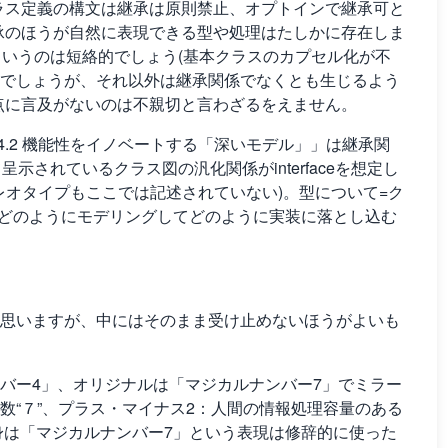
ラス定義の構文は継承は原則禁止、オプトインで継承可と
承のほうが自然に表現できる型や処理はたしかに存在しま
、というのは短絡的でしょう(基本クラスのカプセル化が不
でしょうが、それ以外は継承関係でなくとも生じるよう
点に言及がないのは不親切と言わざるをえません。
.4.2 機能性をイノベートする「深いモデル」」は継承関
て呈示されているクラス図の汎化関係がinterfaceを想定し
レオタイプもここでは記述されていない)。型について=ク
設計でどのようにモデリングしてどのように実装に落とし込む
思いますが、中にはそのまま受け止めないほうがよいも
ナンバー4」、オリジナルは「マジカルナンバー7」でミラー
数“７”、プラス・マイナス2：人間の情報処理容量のある
身は「マジカルナンバー7」という表現は修辞的に使った