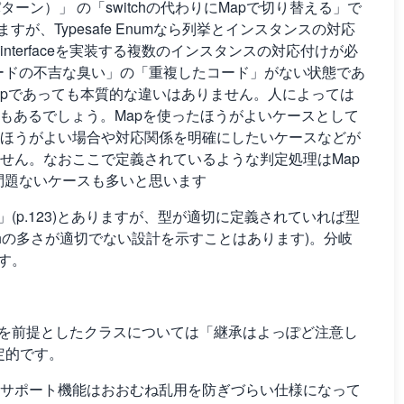
ラテジパターン）」 の「switchの代わりにMapで切り替える」で
すが、Typesafe Enumなら列挙とインスタンスの対応
terfaceを実装する複数のインスタンスの対応付けが必
ードの不吉な臭い」の「重複したコード」がない状態であ
もMapであっても本質的な違いはありません。人によっては
もあるでしょう。Mapを使ったほうがよいケースとして
ほうがよい場合や対応関係を明確にしたいケースなどが
せん。なおここで定義されているような判定処理はMap
て問題ないケースも多いと思います
」」(p.123)とありますが、型が適切に定義されていれば型
chの多さが適切でない設計を示すことはあります)。分岐
です。
り継承を前提としたクラスについては「継承はよっぽど注意し
否定的です。
サポート機能はおおむね乱用を防ぎづらい仕様になって