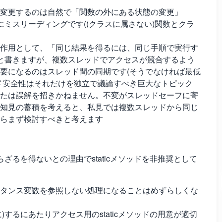
を変更するのは自然で「関数の外にある状態の変更」
的にミスリーディングです((クラスに属さない)関数とクラ
作用として、「同じ結果を得るには、同じ手順で実行す
8)と書きますが、複数スレッドでアクセスが競合するよう
要になるのはスレッド間の同期です(そうでなければ最低
ド安全性はそれだけを独立で議論すべき巨大なトピック
たは誤解を招きかねません。不変がスレッドセーフに寄
知見の蓄積を考えると、私見では複数スレッドから同じ
らまず検討すべきと考えます
るを得ないとの理由でstaticメソッドを非推奨として
インスタンス変数を参照しない処理になることはめずらしくな
ateに)するにあたりアクセス用のstaticメソッドの用意が適切