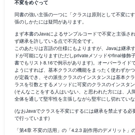
不変をめぐって
同書の強い主張の一つに「クラスは原則として不変にす
張のしかたには疑問があります。
まず本書のJavaによるサンプルコードで不変と主張され
ず継承を許している点で不完全です。
このあたりは言語の仕様にもよりますが、Javaは継
ドが可能になります(ただしprivateメソッドやfin
書でもリスト8.16で例示があります)。オーバーライ
ようにすれば、基本クラスの機能をまったく使わずかつ
が定義でき、その派生クラスのインスタンスは基本クラ
ラスを引数とするメソッドに可変のクラスのインスタン
(そんなことをする人はいない、と思われた方には、人
全体を通して堅牢性を主張しながら堅牢にし切れていな
(なおJavaでクラスを不変にするには継承を禁止する必要ありと
で行っています)
「第4章 不変の活用」の「4.2.3 副作用のデメリット