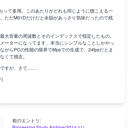
なおって多用。このあたりがどれも同じように聴こえる一
。ただM01Dだけだと余韻があっさり気味だったので残
最大音量の周波数とそのインデックスで指定したもの。
メーターになってます。本当にシンプルなことしかやっ
らPCの性能の限界で8fpsでの生成で、24fpsだとま
なくて残念。
ですが、さて……
)
前のエントリ:
Processing Study Archive(2014-11)