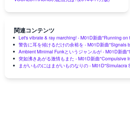
関連コンテンツ
Let's vibrate & ray marching! - M01D新曲"Running on
警告に耳を傾けるだけの余裕を - M01D新曲"Signals behi
Ambient Minimal Funkというジャンルが - M01D新曲"St
突如沸きあがる激情もまた - M01D新曲"Compulsive Im
まがいものにはまがいものなりの - M01D"Simulacra S