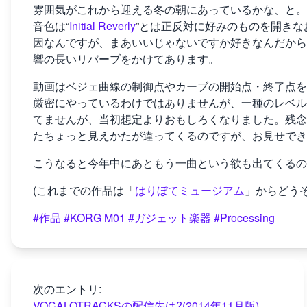
雰囲気がこれから迎える冬の朝にあっているかな、と。
音色は“
Initial Reverly
”とは正反対に好みのものを開き
因なんですが、まあいいじゃないですか好きなんだから
響の長いリバーブをかけてあります。
動画はベジェ曲線の制御点やカーブの開始点・終了点を
厳密にやっているわけではありませんが、一種のレベル
てませんが、当初想定よりおもしろくなりました。残念なが
たちょっと見えかたが違ってくるのですが、お見せでき
こうなると今年中にあともう一曲という欲も出てくるの
(これまでの作品は「
はりぼてミュージアム
」からどうぞ
#作品
#KORG M01
#ガジェット楽器
#Processing
次のエントリ:
VOCALOTRACKSの配信先は?(2014年11月版)