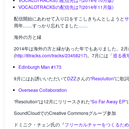
VOCALOTRACKSの配信先は?(2014年10月版)
VOCALOTRACKSの配信先は?(2014年11月版)
配信開始にあわせて入り口をすこしきちんとしようと
サ
周年……すっかり忘れてました……
海外の方と縁
2014年は海外の方と縁があった年でもありました。2月
(
http://8tracks.com/tracks/23458217
)。7月には「
巡る夜
Edinburgh Man #173
9月にはお誘いいただいて
DZZ
さんの“
Resolution
”に歌
Overseas Collaboration
“Resolution”は12月にリリースされた“
So Far Away EP
SoundCloudでのCreative Commonsグループ参加
ドミニク・チェン氏の『
フリーカルチャーをつくるため