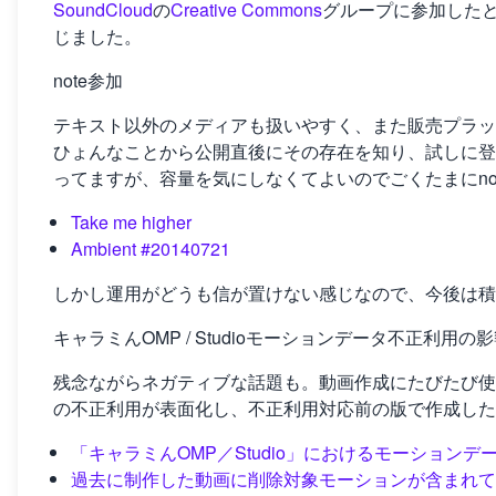
SoundCloud
の
Creative Commons
グループに参加したと
じました。
note参加
テキスト以外のメディアも扱いやすく、また販売プラッ
ひょんなことから公開直後にその存在を知り、試しに登
ってますが、容量を気にしなくてよいのでごくたまにno
Take me higher
Ambient #20140721
しかし運用がどうも信が置けない感じなので、今後は積
キャラミんOMP / Studioモーションデータ不正利用の
残念ながらネガティブな話題も。動画作成にたびたび使
の不正利用が表面化し、不正利用対応前の版で作成した
「キャラミんOMP／Studio」におけるモーション
過去に制作した動画に削除対象モーションが含まれて