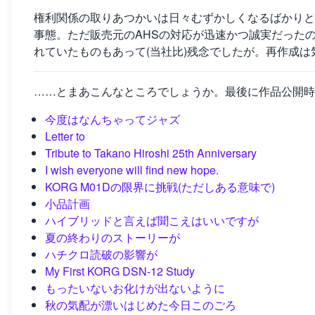
権利関係の取りあつかいは日々むずかしくなるばかりと
事態。ただ販売元のAHSの対応が迅速かつ誠実だった
れていたものもあって(当社比)残念でしたが。再作成
……とまあこんなところでしょうか。最後に作品公開時
今度はなんちゃってジャズ
Letter to
Tribute to Takano Hiroshi 25th Anniversary
I wish everyone will find new hope.
KORG M01Dの限界に挑戦(ただしある意味で)
小品計画
ハイブリッドと言えば聞こえはいいですが
夏の終わりのストーリーが
ハチクロ読破の影響が
My First KORG DSN-12 Study
もったいないお化けが出ないように
秋の気配が漂いはじめた今日このごろ