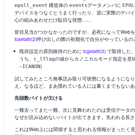
構造体の
データメンバに
epoll_event
events
EPOL
デバイスをつなぐとうまく行ったり、逆に実際のデバイ
心の組みあわせだけ駄目な状態……
皆目見当がつかなかったのですが、必死になってWeb
tcsetattr(2)
呼び出しの際の初期化で自分がやっているの
既存設定の原則維持のために
tcgetattr(3)
で取得した
うち、
の値からカノニカルモード指定を意
c_lflag
)
~ICANON
試してみたところ無事読み取り可状態になるようになり
え。なるほど。まあ慣れている人には書くまでもないあ
先頭数バイトが欠ける
一難去ってまた一難、次に見舞われたのは受信データの
なぜか読み込めないバイトが出てきます。失われる長さ
これはWeb上には関係すると思われる情報がまったく