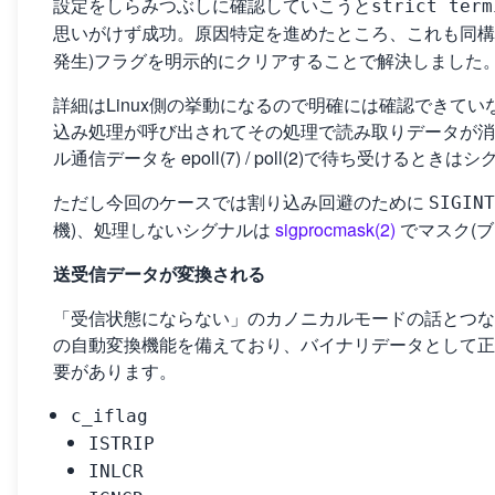
設定をしらみつぶしに確認していこうと
strict term
思いがけず成功。原因特定を進めたところ、これも同
発生)フラグを明示的にクリアすることで解決しました
詳細はLinux側の挙動になるので明確には確認できていないの
込み処理が呼び出されてその処理で読み取りデータが消
ル通信データを epoll(7) / poll(2)で待ち受ける
ただし今回のケースでは割り込み回避のために
SIGINT
機)、処理しないシグナルは
sigprocmask(2)
でマスク(
送受信データが変換される
「受信状態にならない」のカノニカルモードの話とつなが
の自動変換機能を備えており、バイナリデータとして正
要があります。
c_iflag
ISTRIP
INLCR