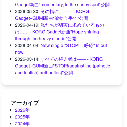
Gadget新曲"momentary, in the sunny spot"公開
2026-05-30
:
その指に、―― - KORG
Gadget+GUMI新曲"涙拾う手で"公開
2026-04-19
:
私たちが切実に求めているもの
は…… - KORG Gadget新曲"Hope shining
through the heavy clouds"公開
2026-04-04
:
New single "STOP! + 呼応" is out
now
2026-03-14
:
すべての権力者は―― - KORG
Gadget+GUMI新曲"STOP!(against the (pathetic
and foolish) authorities)"公開
アーカイブ
2026年
2025年
2024年