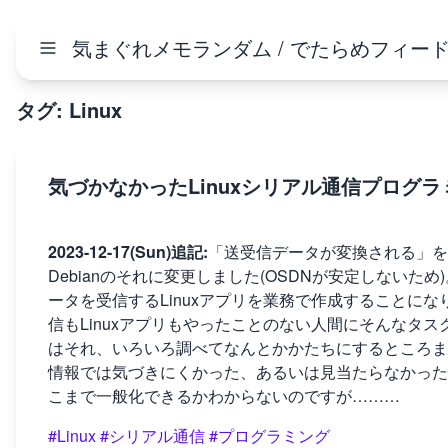
気まぐれメモランダム / でたらめフィー
タグ: Linux
気づかなかったLinuxシリアル通信プログ
2023-12-17(Sun)追記:
「送受信データが変換される」を追
Debianのそれに変更しました(OSDNが安定しないた
ータを受信するLinuxアプリを業務で作成することに
信もLinuxアプリもやったことのない人間にそんなタ
はそれ、いろいろ調べてなんとかかたちにするところま
情報では気づきにくかった、あるいは見当たらなかった
こまで一般化できるかわからないのですが………
#Linux
#シリアル通信
#プログラミング