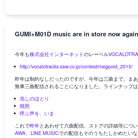
GUMI+M01D music are in store now agai
今年も
株式会社インターネット
のレーベル
VOCALOTR
http://vocalotracks.ssw.co.jp/contest/megpoid_2015/
昨年は制約なしだったのですが、今年は三曲まで。まあ
無事三曲配信されることになりました。ラインナップは
兆しのほとり
残照
呼ぶ声を、いま
これで
昨年
とあわせて六曲配信。ストアの詳細等につい
AWA
、
LINE MUSIC
での配信もそのうちたしかめたいな