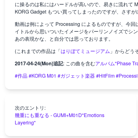
に操るのは私にはハードルが高いので、易きに流れて M01D
KORG Gadget もつい買ってしまったのですが、
動画は例によって Processing によるものですが
イトルから思いついたイメージをパーリンノイズでシン
あの表現かな、と自分では思っております。
(これまでの作品は「
はりぼてミュージアム
」からどうぞ
2017-04-24(Mon)追記
: この曲を含む
アルバム"Phase T
#作品
#KORG M01
#ガジェット楽器
#HitFilm
#Process
次のエントリ:
幾重にも重なる - GUMI+M01D"Emotions
Layering"