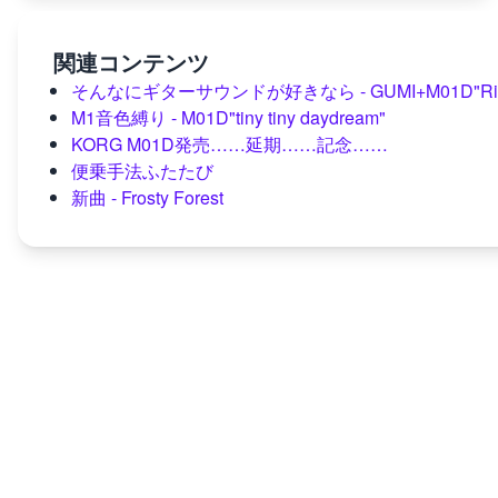
関連コンテンツ
そんなにギターサウンドが好きなら - GUMI+M01D"Rise
M1音色縛り - M01D"tiny tiny daydream"
KORG M01D発売……延期……記念……
便乗手法ふたたび
新曲 - Frosty Forest